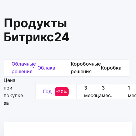
Продукты
Битрикс24
Облачные
Коробочные
Облака
Коробка
решения
решения
Цена
при
3
3
1
Год
-20%
покупке
месяца
мес.
ме
за