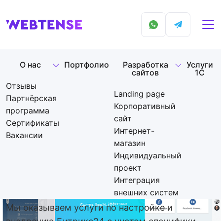
О нас
Портфолио
Разработка
Услуги
сайтов
1С
Отзывы
Landing page
Партнёрская
Главная
Битрикс24
Корпоративный
программа
сайт
Сертификаты
Битрикс24
Интернет-
Вакансии
магазин
Индивидуальный
Готовый набор инструментов для совместной
проект
Интеграция
работы компании и CRM №1 в России.
внешних систем
Мы оказываем услуги по настройке и