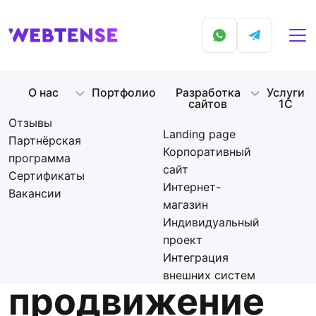
О нас
Портфолио
Разработка
Услуги
сайтов
1С
Отзывы
Landing page
Партнёрская
Главная
Блог
Маркетинг
Корпоративный
программа
Техническое SEO продвижение
сайт
Сертификаты
Интернет-
Вакансии
магазин
Техническое
Индивидуальный
проект
SEO
Интеграция
внешних систем
продвижение